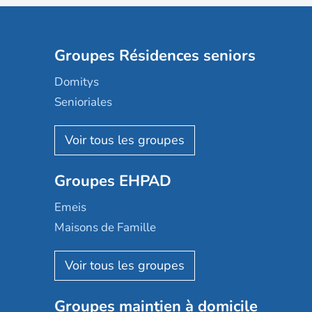
Groupes Résidences seniors
Domitys
Senioriales
Nohée
Les Résidentiels
Ovelia
Groupes EHPAD
Mobicap
Domusvi
Emeis
Happy Senior
Maisons de Famille
Espace et vie
Korian
Aquarelia
Emera
Nexity edenea
Colisée
Les jardins d'Arcadie
Groupes maintien à domicile
Groupe SOS