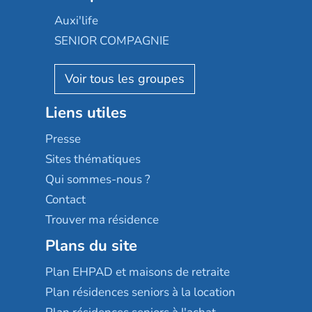
Occitalia
Le Noble Âge
Auxi'life
Appartseniors
Almage
SENIOR COMPAGNIE
Villa beausoleil
Pavonis santé
AGE D'OR Services
Reseda
Résidalya
Stella management
Groupe aplus
Liens utiles
Les villages d'or
Sérénys
Presse
Résidences services Villa Médicis
Sites thématiques
Qui sommes-nous ?
Contact
Trouver ma résidence
Plans du site
Plan EHPAD et maisons de retraite
Plan résidences seniors à la location