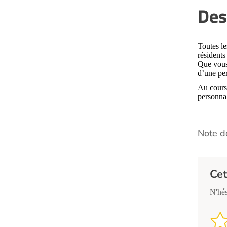
Des
Toutes l
résidents
Que vous 
d’une pe
Au cours 
personna
Note de
Cet
N'hés