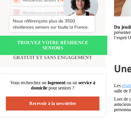
Recherche par ville
Du jeudi
présenter
l’esprit
TROUVEZ VOTRE RÉSIDENCE
SENIORS
GRATUIT ET SANS ENGAGEMENT
Une
Vous recherchez un
logement
ou un
service à
Les
rési
domicile
pour seniors ?
salle de 
Lors de c
Recevoir à la newsletter
astucieu
personnal