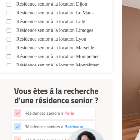
Résidence senior à la location Dijon
Résidence senior à la location Le Mans
Résidence senior à la location Lille
Résidence senior à la location Limoges
Résidence senior à la location Lyon
Résidence senior à la location Marseille
Résidence senior à la location Montpellier
Résidence senior à la location Montélimar
Résidence senior à la location Nantes
Résidence senior à la location Nîmes
Vous êtes à la recherche
Résidence senior à la location Orléans
d'une résidence senior ?
Résidence senior à la location Perpignan
Résidence senior à la location Reims
Résidence senior à la location Rennes
Résidence senior à la location Strasbourg
Résidence senior à la location Toulouse