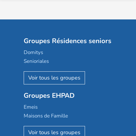
Groupes Résidences seniors
Domitys
Senioriales
Nohée
Les Résidentiels
Ovelia
Groupes EHPAD
Mobicap
Domusvi
Emeis
Happy Senior
Maisons de Famille
Espace et vie
Korian
Aquarelia
Emera