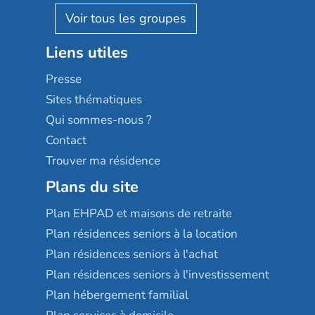
AGE D'OR Services
Reseda
Résidalya
Stella management
Groupe aplus
Liens utiles
Les villages d'or
Sérénys
Presse
Résidences services Villa Médicis
Sites thématiques
Qui sommes-nous ?
Contact
Trouver ma résidence
Plans du site
Plan EHPAD et maisons de retraite
Plan résidences seniors à la location
Plan résidences seniors à l'achat
Plan résidences seniors à l'investissement
Plan hébergement familial