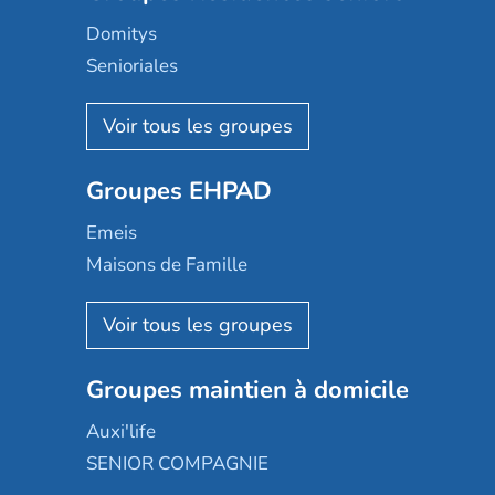
Domitys
Senioriales
Nohée
Les Résidentiels
Ovelia
Groupes EHPAD
Mobicap
Domusvi
Emeis
Happy Senior
Maisons de Famille
Espace et vie
Korian
Aquarelia
Emera
Nexity edenea
Colisée
Les jardins d'Arcadie
Groupes maintien à domicile
Groupe SOS
Occitalia
Le Noble Âge
Auxi'life
Appartseniors
Almage
SENIOR COMPAGNIE
Villa beausoleil
Pavonis santé