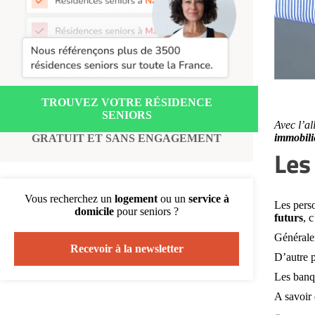
Recherche par ville
TROUVEZ VOTRE RÉSIDENCE
SENIORS
Avec l’a
immobili
GRATUIT ET SANS ENGAGEMENT
Les
Vous recherchez un
logement
ou un
service à
Les perso
domicile
pour seniors ?
futurs
, 
Générale
Recevoir à la newsletter
D’autre p
Les banq
A savoir 