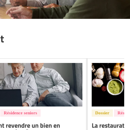
t
 revendre un bien en
La restaurati