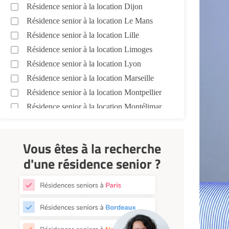
Résidence senior à la location Dijon
Résidence senior à la location Le Mans
Résidence senior à la location Lille
Résidence senior à la location Limoges
Résidence senior à la location Lyon
Résidence senior à la location Marseille
Résidence senior à la location Montpellier
Résidence senior à la location Montélimar
Résidence senior à la location Nantes
Résidence senior à la location Nîmes
Vous êtes à la recherche
Résidence senior à la location Orléans
d'une résidence senior ?
Résidence senior à la location Perpignan
Résidence senior à la location Reims
Résidence senior à la location Rennes
Résidence senior à la location Strasbourg
Résidence senior à la location Toulouse