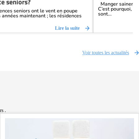
ce seniors?
Manger sainement 
C’est pourquoi, en
nces seniors ont le vent en poupe
sont...
 années maintenant ; les résidences
Lire la suite
Voir toutes les actualités
rs .