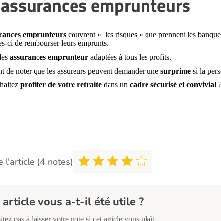
 assurances emprunteurs
rances emprunteurs
couvrent « les risques » que prennent les banques 
es-ci de rembourser leurs emprunts.
 des
assurances emprunteur
adaptées à tous les profits.
ent de noter que les assureurs peuvent demander une
surprime
si la per
haitez
profiter de votre retraite
dans un
cadre sécurisé et convivial
 l'article (4 notes)
 article vous a-t-il été utile ?
itez pas à laisser votre note si cet article vous plaît.