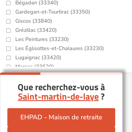
Bégadan (33340)
Gardegan-et-Tourtirac (33350)
Giscos (33840)
Grézillac (33420)
Les Peintures (33230)
Les Églisottes-et-Chalaures (33230)
Lugaignac (33420)
Marsas (33620)
Mouliets-et-Villemartin (33350)
Que recherchez-vous à
Pessac (33600)
Saint-martin-de-laye
?
Pessac-sur-Dordogne (33890)
Plassac (33390)
Saint-Ciers-sur-Gironde (33820)
EHPAD - Maison de retraite
Saint-Laurent-Médoc (33112)
Saint-Seurin-sur-l'Isle (33660)