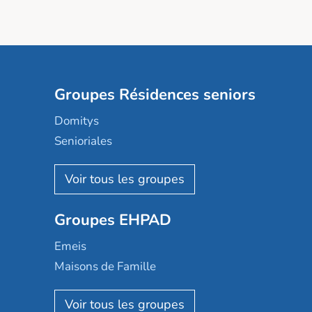
Groupes Résidences seniors
Domitys
Senioriales
Nohée
Les Résidentiels
Ovelia
Groupes EHPAD
Mobicap
Domusvi
Emeis
Happy Senior
Maisons de Famille
Espace et vie
Korian
Aquarelia
Emera