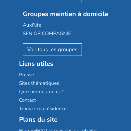
Nexity edenea
Colisée
Les jardins d'Arcadie
Groupes maintien à domicile
Groupe SOS
Occitalia
Le Noble Âge
Auxi'life
Appartseniors
Almage
SENIOR COMPAGNIE
Villa beausoleil
Pavonis santé
AGE D'OR Services
Reseda
Résidalya
Stella management
Groupe aplus
Liens utiles
Les villages d'or
Sérénys
Presse
Résidences services Villa Médicis
Sites thématiques
Qui sommes-nous ?
Contact
Trouver ma résidence
Plans du site
Plan EHPAD et maisons de retraite