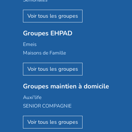
Nohée
Les Résidentiels
Ovelia
Groupes EHPAD
Mobicap
Domusvi
Emeis
Happy Senior
Maisons de Famille
Espace et vie
Korian
Aquarelia
Emera
Nexity edenea
Colisée
Les jardins d'Arcadie
Groupes maintien à domicile
Groupe SOS
Occitalia
Le Noble Âge
Auxi'life
Appartseniors
Almage
SENIOR COMPAGNIE
Villa beausoleil
Pavonis santé
AGE D'OR Services
Reseda
Résidalya
Stella management
Groupe aplus