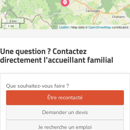
2 km
1 mi
Leaflet
| Map data ©
OpenStreetMap
contributors
Une question ? Contactez
directement l'accueillant familial
Que souhaitez-vous faire ?
Être recontacté
Demander un devis
Je recherche un emploi