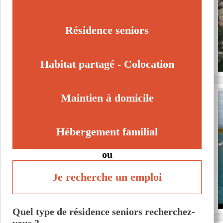
Villespassans (34360)
Viols-le-Fort (34380)
Résidence seniors
Habitat partagé - Colocation
Maintien à domicile
Hébergement familial
ou
Je recherche un emploi
Quel type de résidence seniors recherchez-