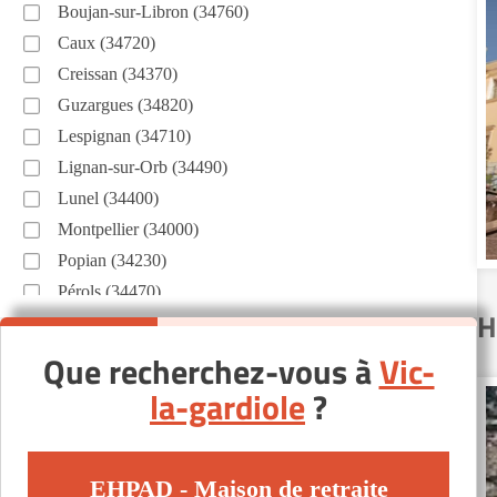
Boujan-sur-Libron (34760)
Caux (34720)
Creissan (34370)
Guzargues (34820)
Lespignan (34710)
Lignan-sur-Orb (34490)
Lunel (34400)
Montpellier (34000)
Popian (34230)
Pérols (34470)
H
Roquebrun (34460)
Saint-Chinian (34360)
Que recherchez-vous à
Vic-
Saint-Hilaire-de-Beauvoir (34160)
la-gardiole
?
Sète (34200)
Valros (34290)
Vendargues (34740)
EHPAD - Maison de retraite