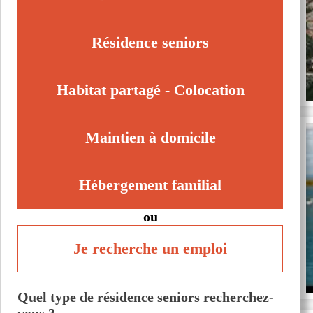
Vic-la-Gardiole (34110)
Viols-le-Fort (34380)
Résidence seniors
Habitat partagé - Colocation
Maintien à domicile
Hébergement familial
ou
Je recherche un emploi
Quel type de résidence seniors recherchez-