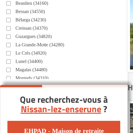
Beaulieu (34160)
Bessan (34550)
Bélarga (34230)
Creissan (34370)
Guzargues (34820)
La Grande-Motte (34280)
Le Crès (34920)
Lunel (34400)
Magalas (34480)
Montady (34310)
H
Montpellier (34000)
Popian (34230)
Que recherchez-vous à
Puisserguier (34620)
Nissan-lez-enserune
?
Roquebrun (34460)
Saint-Jean-de-Védas (34430)
Valros (34290)
EHPAD - Maison de retraite