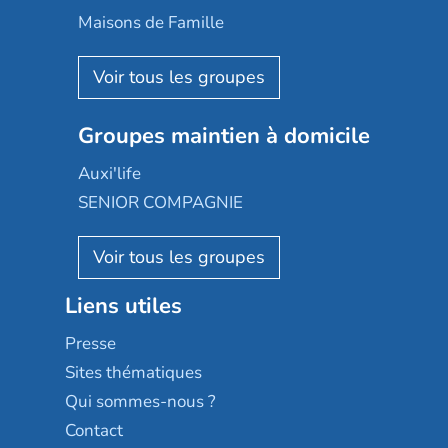
Happy Senior
Maisons de Famille
Espace et vie
Korian
Aquarelia
Emera
Nexity edenea
Colisée
Les jardins d'Arcadie
Groupes maintien à domicile
Groupe SOS
Occitalia
Le Noble Âge
Auxi'life
Appartseniors
Almage
SENIOR COMPAGNIE
Villa beausoleil
Pavonis santé
AGE D'OR Services
Reseda
Résidalya
Stella management
Groupe aplus
Liens utiles
Les villages d'or
Sérénys
Presse
Résidences services Villa Médicis
Sites thématiques
Qui sommes-nous ?
Contact