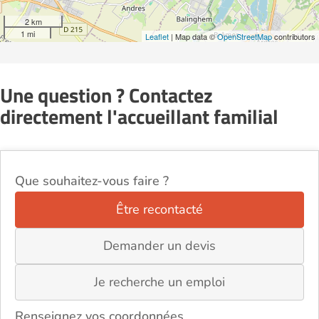
2 km
1 mi
Leaflet
| Map data ©
OpenStreetMap
contributors
Une question ? Contactez
directement l'accueillant familial
Que souhaitez-vous faire ?
Être recontacté
Demander un devis
Je recherche un emploi
Renseignez vos coordonnées