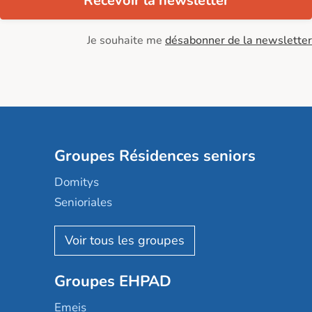
Recevoir la newsletter
Je souhaite me
désabonner de la newsletter
Groupes Résidences seniors
Domitys
Senioriales
Nohée
Les Résidentiels
Ovelia
Groupes EHPAD
Mobicap
Domusvi
Emeis