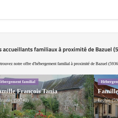
s accueillants familiaux à proximité de Bazuel (
trouvez notre offre d'hébergement familial à proximité de Bazuel (5936
amille François Tania
Famille
lrinnes (59740)
Erchin (5