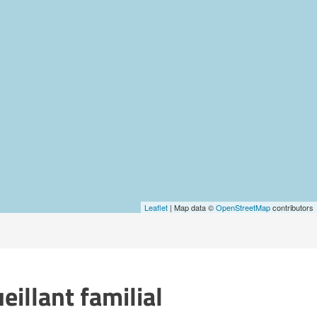
Leaflet
| Map data ©
OpenStreetMap
contributors
illant familial