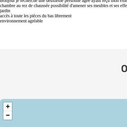
Bonjour je recherche une deuxième personne âgée ayant reçu mon ext
chambre au rez de chaussée possibilité d'amener ses meubles et ses ef
jardin
accès à toute les pièces du bas librement
environnement agréable
O
+
−