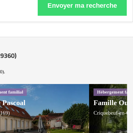
Envoyer ma recherche
59360)
0).
 Pascoal
Famille Oud
9169)
Criquebeuf-en-Ca