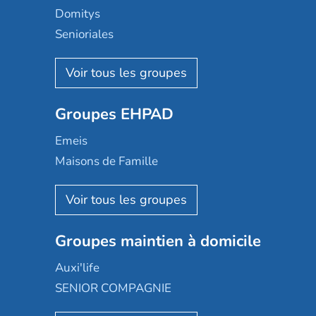
Domitys
Senioriales
Nohée
Les Résidentiels
Ovelia
Groupes EHPAD
Mobicap
Domusvi
Emeis
Happy Senior
Maisons de Famille
Espace et vie
Korian
Aquarelia
Emera
Nexity edenea
Colisée
Les jardins d'Arcadie
Groupes maintien à domicile
Groupe SOS
Occitalia
Le Noble Âge
Auxi'life
Appartseniors
Almage
SENIOR COMPAGNIE
Villa beausoleil
Pavonis santé
AGE D'OR Services