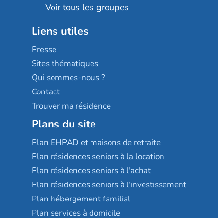
Reseda
Résidalya
Stella management
Groupe aplus
Liens utiles
Les villages d'or
Sérénys
Presse
Résidences services Villa Médicis
Sites thématiques
Qui sommes-nous ?
Contact
Trouver ma résidence
Plans du site
Plan EHPAD et maisons de retraite
Plan résidences seniors à la location
Plan résidences seniors à l'achat
Plan résidences seniors à l'investissement
Plan hébergement familial
Plan services à domicile