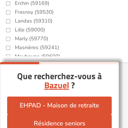
Erchin (59169)
Frasnoy (59530)
Landas (59310)
Lille (59000)
Marly (59770)
Masnières (59241)
Maubeuge (59600)
Onnaing (59264)
Que recherchez-vous à
Provin (59185)
Bazuel
?
Quarouble (59243)
Romeries (59730)
Solesmes (59730)
EHPAD - Maison de retraite
Solrinnes (59740)
Wallers (59135)
Résidence seniors
Waziers (59119)