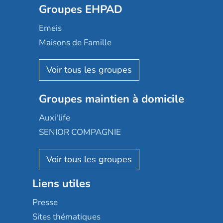
Groupes EHPAD
Mobicap
Domusvi
Emeis
Happy Senior
Maisons de Famille
Espace et vie
Korian
Aquarelia
Emera
Nexity edenea
Colisée
Les jardins d'Arcadie
Groupes maintien à domicile
Groupe SOS
Occitalia
Le Noble Âge
Auxi'life
Appartseniors
Almage
SENIOR COMPAGNIE
Villa beausoleil
Pavonis santé
AGE D'OR Services
Reseda
Résidalya
Stella management
Groupe aplus
Liens utiles
Les villages d'or
Sérénys
Presse
Résidences services Villa Médicis
Sites thématiques