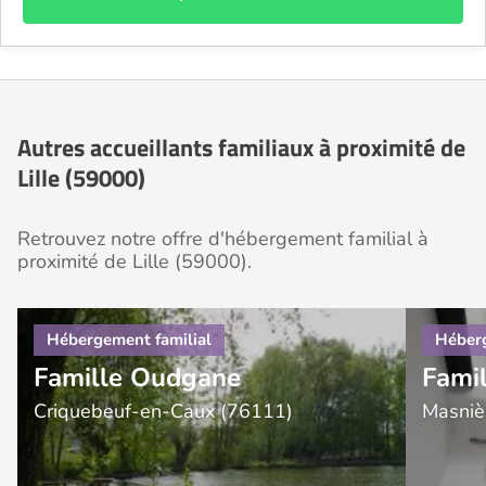
Autres accueillants familiaux à proximité de
Lille (59000)
Retrouvez notre offre d'hébergement familial à
proximité de Lille (59000).
Famille Oudgane
Famil
Criquebeuf-en-Caux (76111)
Masniè