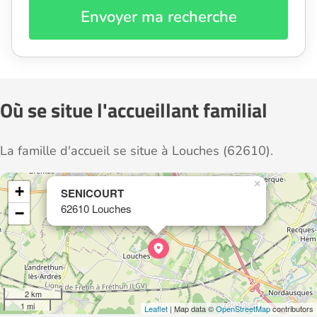
Envoyer ma recherche
Où se situe l'accueillant familial
La famille d'accueil se situe à Louches (62610).
×
+
SENICOURT
62610 Louches
−
2 km
1 mi
Leaflet
| Map data ©
OpenStreetMap
contributors