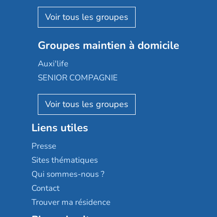
Espace et vie
Korian
Aquarelia
Emera
Nexity edenea
Colisée
Les jardins d'Arcadie
Groupes maintien à domicile
Groupe SOS
Occitalia
Le Noble Âge
Auxi'life
Appartseniors
Almage
SENIOR COMPAGNIE
Villa beausoleil
Pavonis santé
AGE D'OR Services
Reseda
Résidalya
Stella management
Groupe aplus
Liens utiles
Les villages d'or
Sérénys
Presse
Résidences services Villa Médicis
Sites thématiques
Qui sommes-nous ?
Contact
Trouver ma résidence