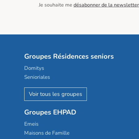
Je souhaite me
désabonner de la newsletter
Groupes Résidences seniors
Domitys
Senioriales
Nohée
Les Résidentiels
Ovelia
Groupes EHPAD
Mobicap
Domusvi
Emeis
Happy Senior
Maisons de Famille