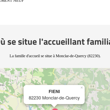
GEMENT NEUF
ù se situe l'accueillant famili
La famille d'accueil se situe à Monclar-de-Quercy (82230).
×
FIENI
82230 Monclar-de-Quercy