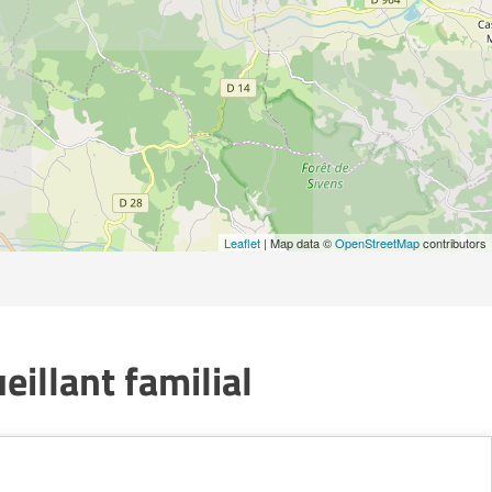
Leaflet
| Map data ©
OpenStreetMap
contributors
illant familial