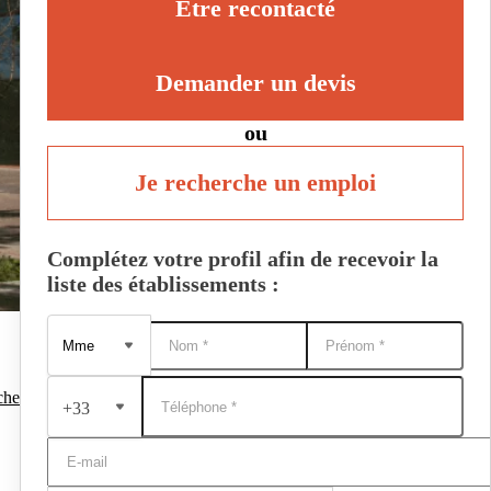
Être recontacté
Demander un devis
ou
Je recherche un emploi
Complétez votre profil afin de recevoir la
liste des établissements :
che
+33