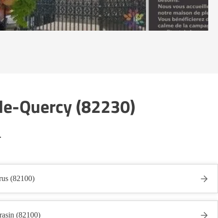
de-Quercy (82230)
.
rus (82100)
rasin (82100)