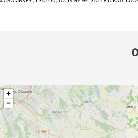
4 CHAMBRES , 1 SALON, 1CUISINE WC SALLE D EAU. LO
O
+
−