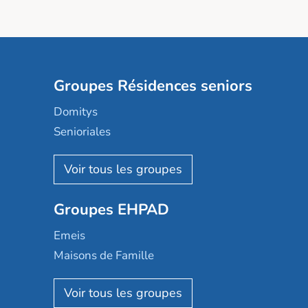
Groupes Résidences seniors
Domitys
Senioriales
Nohée
Les Résidentiels
Ovelia
Groupes EHPAD
Mobicap
Domusvi
Emeis
Happy Senior
Maisons de Famille
Espace et vie
Korian
Aquarelia
Emera