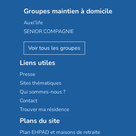
Nexity edenea
Colisée
Les jardins d'Arcadie
Groupes maintien à domicile
Groupe SOS
Occitalia
Le Noble Âge
Auxi'life
Appartseniors
Almage
SENIOR COMPAGNIE
Villa beausoleil
Pavonis santé
AGE D'OR Services
Reseda
Résidalya
Stella management
Groupe aplus
Liens utiles
Les villages d'or
Sérénys
Presse
Résidences services Villa Médicis
Sites thématiques
Qui sommes-nous ?
Contact
Trouver ma résidence
Plans du site
Plan EHPAD et maisons de retraite