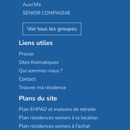
Occitalia
Le Noble Âge
Auxi'life
Appartseniors
Almage
SENIOR COMPAGNIE
Villa beausoleil
Pavonis santé
AGE D'OR Services
Reseda
Résidalya
Stella management
Groupe aplus
Liens utiles
Les villages d'or
Sérénys
Presse
Résidences services Villa Médicis
Sites thématiques
Qui sommes-nous ?
Contact
Trouver ma résidence
Plans du site
Plan EHPAD et maisons de retraite
Plan résidences seniors à la location
Plan résidences seniors à l'achat