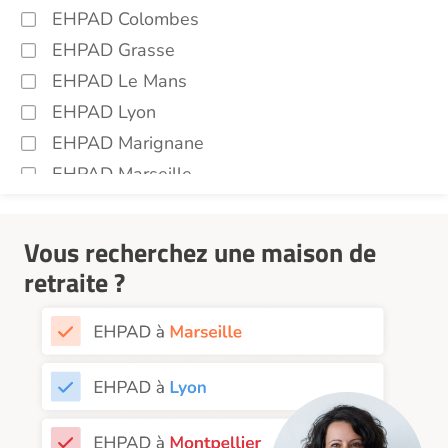
EHPAD Colombes
EHPAD Grasse
EHPAD Le Mans
EHPAD Lyon
EHPAD Marignane
EHPAD Marseille
EHPAD Montpellier
EHPAD Nantes
Vous recherchez une maison de
EHPAD Nice
retraite ?
EHPAD Paris
EHPAD Royan
EHPAD Saint-Etienne
EHPAD Toulouse
EHPAD Tours