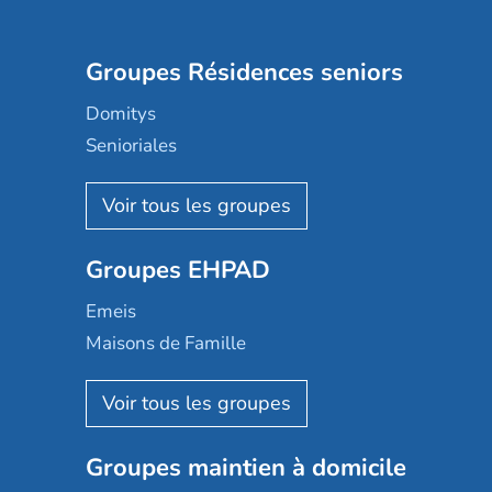
Groupes Résidences seniors
Domitys
Senioriales
Nohée
Les Résidentiels
Ovelia
Groupes EHPAD
Mobicap
Domusvi
Emeis
Happy Senior
Maisons de Famille
Espace et vie
Korian
Aquarelia
Emera
Nexity edenea
Colisée
Les jardins d'Arcadie
Groupes maintien à domicile
Groupe SOS