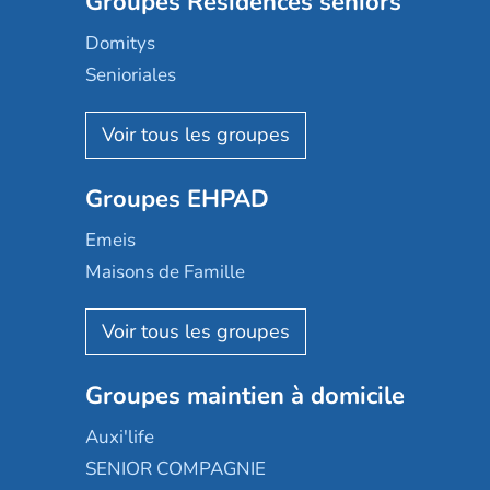
Groupes Résidences seniors
Domitys
Senioriales
Nohée
Les Résidentiels
Ovelia
Groupes EHPAD
Mobicap
Domusvi
Emeis
Happy Senior
Maisons de Famille
Espace et vie
Korian
Aquarelia
Emera
Nexity edenea
Colisée
Les jardins d'Arcadie
Groupes maintien à domicile
Groupe SOS
Occitalia
Le Noble Âge
Auxi'life
Appartseniors
Almage
SENIOR COMPAGNIE
Villa beausoleil