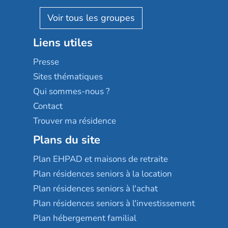
Pavonis santé
AGE D'OR Services
Reseda
Résidalya
Stella management
Groupe aplus
Liens utiles
Les villages d'or
Sérénys
Presse
Résidences services Villa Médicis
Sites thématiques
Qui sommes-nous ?
Contact
Trouver ma résidence
Plans du site
Plan EHPAD et maisons de retraite
Plan résidences seniors à la location
Plan résidences seniors à l'achat
Plan résidences seniors à l'investissement
Plan hébergement familial