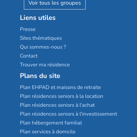
Reseda
Résidalya
Stella management
Groupe aplus
Liens utiles
Les villages d'or
Sérénys
Presse
Résidences services Villa Médicis
Sites thématiques
Qui sommes-nous ?
Contact
Trouver ma résidence
Plans du site
Plan EHPAD et maisons de retraite
Plan résidences seniors à la location
Plan résidences seniors à l'achat
Plan résidences seniors à l'investissement
Plan hébergement familial
Plan services à domicile