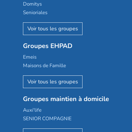
Domitys
Senioriales
Nohée
Les Résidentiels
Ovelia
Groupes EHPAD
Mobicap
Domusvi
Emeis
Happy Senior
Maisons de Famille
Espace et vie
Korian
Aquarelia
Emera
Nexity edenea
Colisée
Les jardins d'Arcadie
Groupes maintien à domicile
Groupe SOS
Occitalia
Le Noble Âge
Auxi'life
Appartseniors
Almage
SENIOR COMPAGNIE
Villa beausoleil
Pavonis santé
AGE D'OR Services