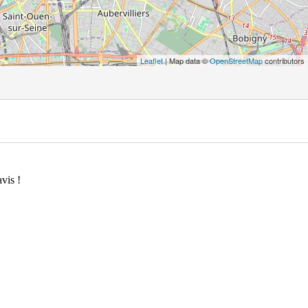
Leaflet
| Map data ©
OpenStreetMap
contributors
vis !