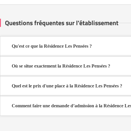
Questions fréquentes sur l'établissement
Qu'est ce que la Résidence Les Pensées ?
La Résidence Les Pensées est une maison de retraite médicalisée d
Où se situe exactement la Résidence Les Pensées ?
La Résidence Les Pensées est située 27 Avenue Du Général De Gaul
Quel est le prix d'une place à la Résidence Les Pensées ?
La Résidence Les Pensées propose des logements en chambre simple
Comment faire une demande d’admission à la Résidence Les
La demande s’effectue directement via le formulaire de contact dispo
coûts et les démarches administratives nécessaires.