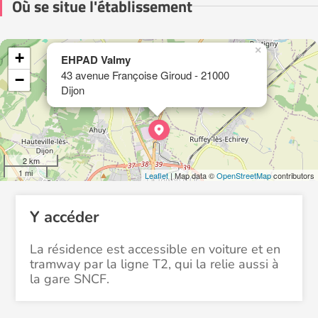
Où se situe l'établissement
×
+
EHPAD Valmy
43 avenue Françoise Giroud - 21000
−
Dijon
2 km
1 mi
Leaflet
| Map data ©
OpenStreetMap
contributors
Y accéder
La résidence est accessible en voiture et en
tramway par la ligne T2, qui la relie aussi à
la gare SNCF.