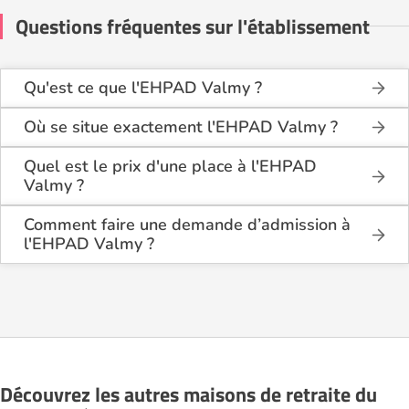
Questions fréquentes sur l'établissement
Qu'est ce que l'EHPAD Valmy ?
L'EHPAD Valmy est une maison de retraite
médicalisée de type hébergement permanent,
Où se situe exactement l'EHPAD Valmy ?
accueil de jour , située à Dijon (21000).
L'EHPAD Valmy est situé 43 avenue Françoise
Giroud à Dijon (21000), en Côte d'Or (21).
Quel est le prix d'une place à l'EHPAD
Valmy ?
L'EHPAD Valmy propose des logements en
chambre simple à partir de 2 418€ par mois.
Comment faire une demande d’admission à
l'EHPAD Valmy ?
La demande s’effectue directement via le formulaire
de contact disponible sur Logement-seniors.com.
Après réception, un conseiller reprend contact pour
présenter en détail les disponibilités, les services,
les coûts et les démarches administratives
nécessaires.
Découvrez les autres maisons de retraite du