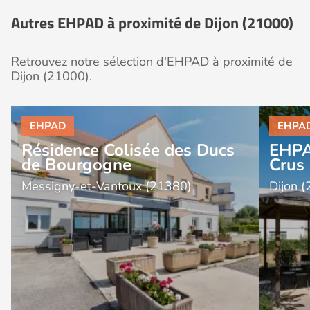
Autres EHPAD à proximité de Dijon (21000)
Retrouvez notre sélection d'EHPAD à proximité de
Dijon (21000).
Résidence Colisée des Ducs
EHPA
de Bourgogne
Crus
Messigny-et-Vantoux (21380)
Dijon 