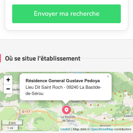
Envoyer ma recherche
Où se situe l'établissement
×
+
Résidence General Gustave Pedoya
Lieu Dit Saint Roch - 09240 La Bastide-
−
de-Sérou
2 km
1 mi
Leaflet
| Map data ©
OpenStreetMap
contributors