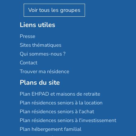
Pavonis santé
AGE D'OR Services
Reseda
Résidalya
Stella management
Groupe aplus
Liens utiles
Les villages d'or
Sérénys
Presse
Résidences services Villa Médicis
Sites thématiques
Qui sommes-nous ?
Contact
Trouver ma résidence
Plans du site
Plan EHPAD et maisons de retraite
Plan résidences seniors à la location
Plan résidences seniors à l'achat
Plan résidences seniors à l'investissement
Plan hébergement familial