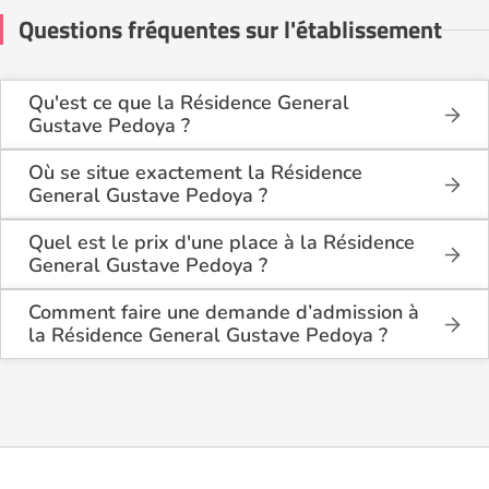
Questions fréquentes sur l'établissement
Qu'est ce que la Résidence General
Gustave Pedoya ?
La Résidence General Gustave Pedoya est une
maison de retraite médicalisée de type
Où se situe exactement la Résidence
hébergement permanent , située à La Bastide-de-
General Gustave Pedoya ?
Sérou (09240).
La Résidence General Gustave Pedoya est située
Lieu Dit Saint Roch à La Bastide-de-Sérou (09240),
Quel est le prix d'une place à la Résidence
dans l'Ariège (09).
General Gustave Pedoya ?
La Résidence General Gustave Pedoya propose des
logements en chambre simple à partir de 1 922€
Comment faire une demande d’admission à
par mois, et en chambre double à partir de 1 457€
la Résidence General Gustave Pedoya ?
par mois.
La demande s’effectue directement via le formulaire
de contact disponible sur Logement-seniors.com.
Après réception, un conseiller reprend contact pour
présenter en détail les disponibilités, les services,
les coûts et les démarches administratives
nécessaires.