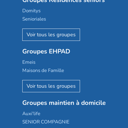
Groupes Résidences seniors
Domitys
Senioriales
Nohée
Les Résidentiels
Ovelia
Groupes EHPAD
Mobicap
Domusvi
Emeis
Happy Senior
Maisons de Famille
Espace et vie
Korian
Aquarelia
Emera
Nexity edenea
Colisée
Les jardins d'Arcadie
Groupes maintien à domicile
Groupe SOS
Occitalia
Le Noble Âge
Auxi'life
Appartseniors
Almage
SENIOR COMPAGNIE
Villa beausoleil