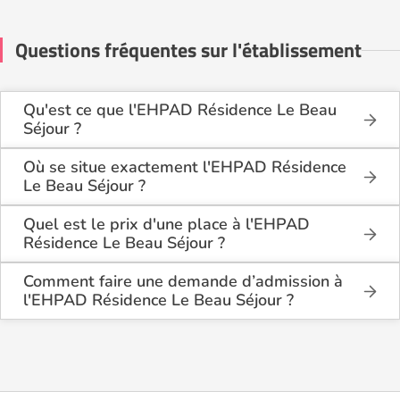
Questions fréquentes sur l'établissement
Qu'est ce que l'EHPAD Résidence Le Beau
Séjour ?
L'EHPAD Résidence Le Beau Séjour est une maison
de retraite médicalisée de type hébergement
Où se situe exactement l'EHPAD Résidence
permanent, hébergement temporaire , située à La
Le Beau Séjour ?
Trinité (97220).
L'EHPAD Résidence Le Beau Séjour est situé
Quartier Beauséjour à La Trinité (97220),
Quel est le prix d'une place à l'EHPAD
en Martinique (972).
Résidence Le Beau Séjour ?
L'EHPAD Résidence Le Beau Séjour propose des
logements en chambre simple à partir de 2 325€
Comment faire une demande d’admission à
par mois.
l'EHPAD Résidence Le Beau Séjour ?
La demande s’effectue directement via le formulaire
de contact disponible sur Logement-seniors.com.
Après réception, un conseiller reprend contact pour
présenter en détail les disponibilités, les services,
les coûts et les démarches administratives