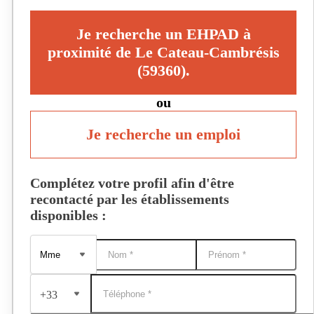
Je recherche un EHPAD à
proximité de Le Cateau-Cambrésis
(59360).
ou
Je recherche un emploi
Complétez votre profil afin d'être
recontacté par les établissements
disponibles :
+33