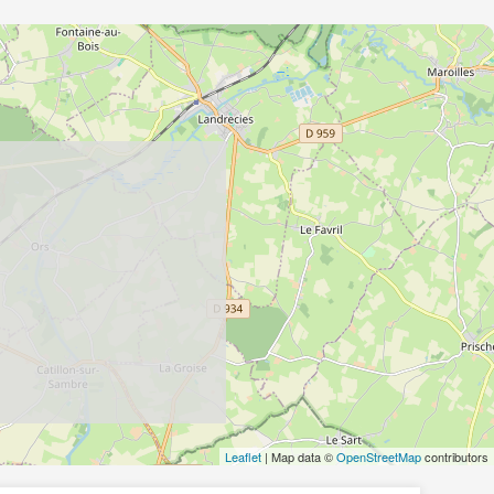
Leaflet
| Map data ©
OpenStreetMap
contributors