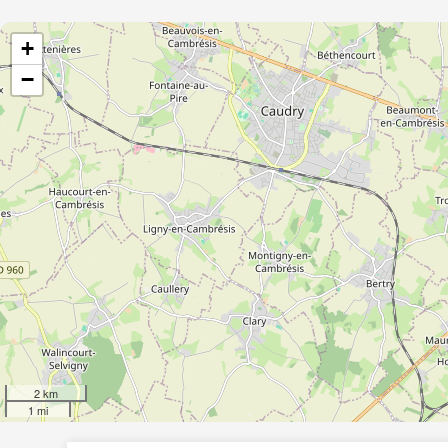
+
−
2 km
1 mi