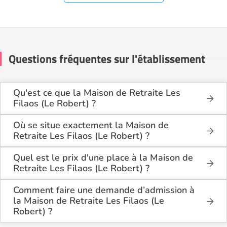
Questions fréquentes sur l'établissement
Qu'est ce que la Maison de Retraite Les
Filaos (Le Robert) ?
La Maison de Retraite Les Filaos (Le Robert) est
une maison de retraite médicalisée de type
Où se situe exactement la Maison de
hébergement permanent, hébergement temporaire ,
Retraite Les Filaos (Le Robert) ?
située à Le Robert (97231).
La Maison de Retraite Les Filaos (Le Robert) est
située Rue Du Bois Poteau à Le Robert (97231),
Quel est le prix d'une place à la Maison de
en Martinique (972).
Retraite Les Filaos (Le Robert) ?
La Maison de Retraite Les Filaos (Le Robert)
propose des logements en chambre simple à partir
Comment faire une demande d’admission à
de 2 511€ par mois, et en chambre double à partir
la Maison de Retraite Les Filaos (Le
de 2 511€ par mois.
Robert) ?
La demande s’effectue directement via le formulaire