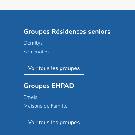
Groupes Résidences seniors
Domitys
Senioriales
Nohée
Les Résidentiels
Ovelia
Groupes EHPAD
Mobicap
Domusvi
Emeis
Happy Senior
Maisons de Famille
Espace et vie
Korian
Aquarelia
Emera
Nexity edenea
Colisée