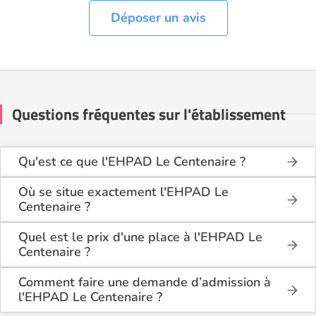
Déposer un avis
Questions fréquentes sur l'établissement
Qu'est ce que l'EHPAD Le Centenaire ?
L'EHPAD Le Centenaire est une maison de retraite
médicalisée de type hébergement permanent,
Où se situe exactement l'EHPAD Le
hébergement temporaire, accueil de jour , située à
Centenaire ?
Malaucène (84340).
L'EHPAD Le Centenaire est situé Route Du Hameau
De Veaux à Malaucène (84340), dans le Vaucluse
Quel est le prix d'une place à l'EHPAD Le
(84).
Centenaire ?
L'EHPAD Le Centenaire propose des logements en
chambre simple à partir de 2 666€ par mois.
Comment faire une demande d’admission à
l'EHPAD Le Centenaire ?
La demande s’effectue directement via le formulaire