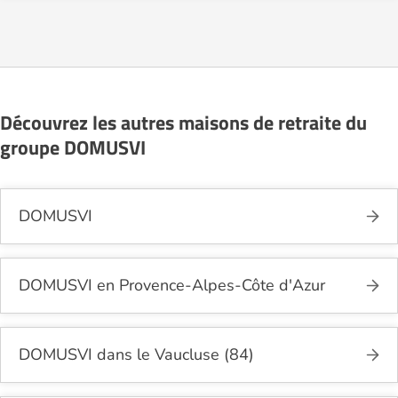
de contact disponible sur Logement-seniors.com.
Après réception, un conseiller reprend contact pour
présenter en détail les disponibilités, les services,
les coûts et les démarches administratives
nécessaires.
Découvrez les autres maisons de retraite du
groupe DOMUSVI
DOMUSVI
DOMUSVI en Provence-Alpes-Côte d'Azur
DOMUSVI dans le Vaucluse (84)