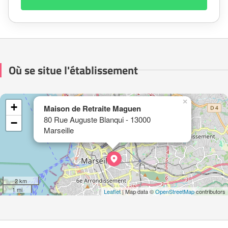
Où se situe l'établissement
×
+
Maison de Retraite Maguen
80 Rue Auguste Blanqui - 13000
−
Marseille
2 km
1 mi
Leaflet
| Map data ©
OpenStreetMap
contributors