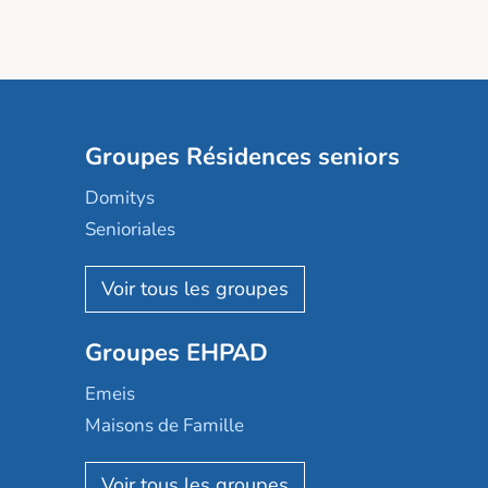
Groupes Résidences seniors
Domitys
Senioriales
Nohée
Les Résidentiels
Ovelia
Groupes EHPAD
Mobicap
Domusvi
Emeis
Happy Senior
Maisons de Famille
Espace et vie
Korian
Aquarelia