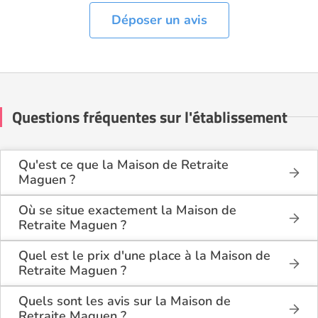
Déposer un avis
Questions fréquentes sur l'établissement
Qu'est ce que la Maison de Retraite
Maguen ?
La Maison de Retraite Maguen est une maison de
retraite médicalisée de type hébergement
Où se situe exactement la Maison de
permanent , située à Marseille (13000).
Retraite Maguen ?
La Maison de Retraite Maguen est située 80 Rue
Auguste Blanqui à Marseille (13000), dans
Quel est le prix d'une place à la Maison de
les Bouches du Rhône (13).
Retraite Maguen ?
La Maison de Retraite Maguen propose des
logements en chambre simple à partir de 2 542€
Quels sont les avis sur la Maison de
par mois, et en chambre double à partir de 2 387€
Retraite Maguen ?