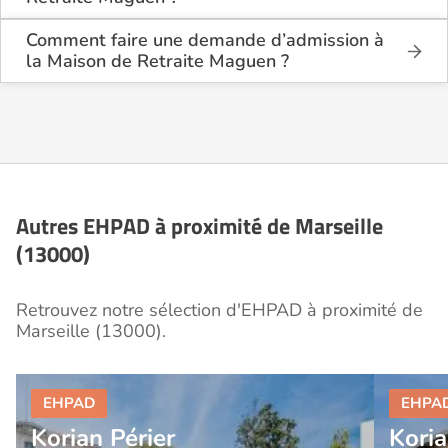
par mois.
Il y a 1 avis déposé(s) sur la Maison de Retraite
Maguen : elle a reçu la note moyenne de 5/5 pour
Comment faire une demande d’admission à
l'ensemble de ses prestations.
la Maison de Retraite Maguen ?
La demande s’effectue directement via le formulaire
de contact disponible sur Logement-seniors.com.
Après réception, un conseiller reprend contact pour
présenter en détail les disponibilités, les services,
les coûts et les démarches administratives
nécessaires.
Autres EHPAD à proximité de Marseille
(13000)
Retrouvez notre sélection d'EHPAD à proximité de
Marseille (13000).
Korian Périer
Koria