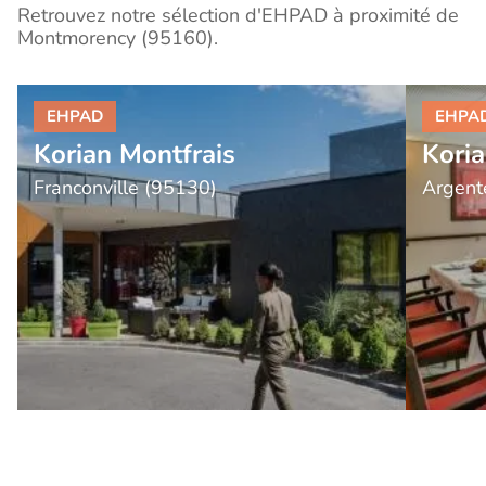
Retrouvez notre sélection d'EHPAD à proximité de
Montmorency (95160).
Korian Montfrais
Koria
Franconville (95130)
Argent