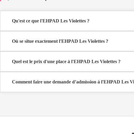
Qu'est ce que l'EHPAD Les Violettes ?
L'EHPAD Les Violettes est une maison de retraite médicalisée de t
Où se situe exactement l'EHPAD Les Violettes ?
L'EHPAD Les Violettes est situé 2 Rue Du Professeur Forgues à Mon
Quel est le prix d'une place à l'EHPAD Les Violettes ?
L'EHPAD Les Violettes propose des logements en chambre simple à
Comment faire une demande d’admission à l'EHPAD Les Vio
La demande s’effectue directement via le formulaire de contact dispo
coûts et les démarches administratives nécessaires.