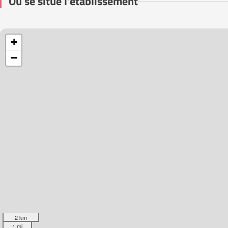
Où se situe l'établissement
+
−
2 km
1 mi