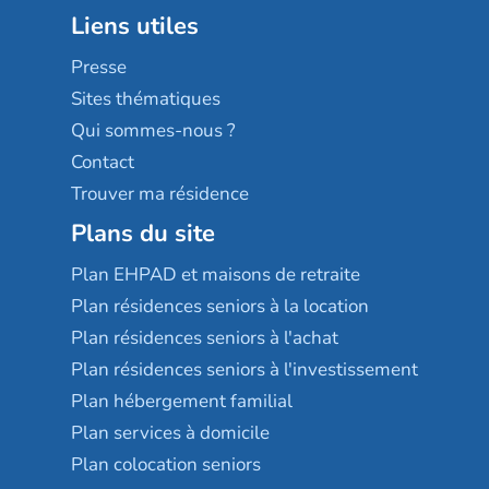
Groupe aplus
Liens utiles
Les villages d'or
Sérénys
Presse
Résidences services Villa Médicis
Sites thématiques
Qui sommes-nous ?
Contact
Trouver ma résidence
Plans du site
Plan EHPAD et maisons de retraite
Plan résidences seniors à la location
Plan résidences seniors à l'achat
Plan résidences seniors à l'investissement
Plan hébergement familial
Plan services à domicile
Plan colocation seniors