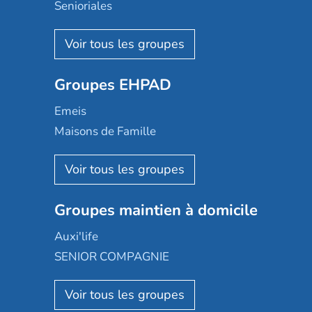
Senioriales
Nohée
Les Résidentiels
Ovelia
Groupes EHPAD
Mobicap
Domusvi
Emeis
Happy Senior
Maisons de Famille
Espace et vie
Korian
Aquarelia
Emera
Nexity edenea
Colisée
Les jardins d'Arcadie
Groupes maintien à domicile
Groupe SOS
Occitalia
Le Noble Âge
Auxi'life
Appartseniors
Almage
SENIOR COMPAGNIE
Villa beausoleil
Pavonis santé
AGE D'OR Services
Reseda
Résidalya
Stella management