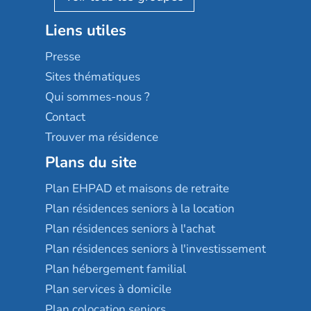
Stella management
Groupe aplus
Liens utiles
Les villages d'or
Sérénys
Presse
Résidences services Villa Médicis
Sites thématiques
Qui sommes-nous ?
Contact
Trouver ma résidence
Plans du site
Plan EHPAD et maisons de retraite
Plan résidences seniors à la location
Plan résidences seniors à l'achat
Plan résidences seniors à l'investissement
Plan hébergement familial
Plan services à domicile
Plan colocation seniors