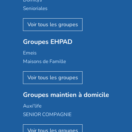
Senioriales
Nohée
Les Résidentiels
Ovelia
Groupes EHPAD
Mobicap
Domusvi
Emeis
Happy Senior
Maisons de Famille
Espace et vie
Korian
Aquarelia
Emera
Nexity edenea
Colisée
Les jardins d'Arcadie
Groupes maintien à domicile
Groupe SOS
Occitalia
Le Noble Âge
Auxi'life
Appartseniors
Almage
SENIOR COMPAGNIE
Villa beausoleil
Pavonis santé
AGE D'OR Services
Reseda
Résidalya