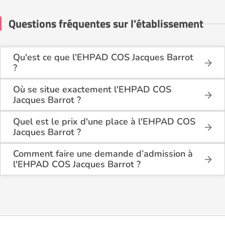
Questions fréquentes sur l'établissement
Qu'est ce que l'EHPAD COS Jacques Barrot
?
L'EHPAD COS Jacques Barrot est une maison de
retraite médicalisée de type hébergement
Où se situe exactement l'EHPAD COS
permanent, hébergement temporaire , située à Paris
Jacques Barrot ?
17ème (75017).
L'EHPAD COS Jacques Barrot est situé 16 rue
Gilbert Cesbron à Paris 17ème (75017), à Paris
Quel est le prix d'une place à l'EHPAD COS
(75).
Jacques Barrot ?
L'EHPAD COS Jacques Barrot propose des
logements en chambre simple à partir de 2 790€
Comment faire une demande d’admission à
par mois.
l'EHPAD COS Jacques Barrot ?
La demande s’effectue directement via le formulaire
de contact disponible sur Logement-seniors.com.
Après réception, un conseiller reprend contact pour
présenter en détail les disponibilités, les services,
les coûts et les démarches administratives