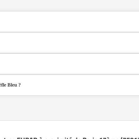
 type hébergement permanent , située à Paris 17ème (75017).
(75017), à Paris (75).
à partir de 4 340€ par mois.
fle Bleu ?
nible sur Logement-seniors.com. Après réception, un conseiller reprend c