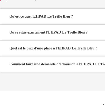
Qu'est ce que l'EHPAD Le Trèfle Bleu ?
L'EHPAD Le Trèfle Bleu est une maison de retraite médicalisée de
Où se situe exactement l'EHPAD Le Trèfle Bleu ?
L'EHPAD Le Trèfle Bleu est situé 152 Rue Cardinet à Paris 17ème 
Quel est le prix d'une place à l'EHPAD Le Trèfle Bleu ?
L'EHPAD Le Trèfle Bleu propose des logements en chambre simple 
Comment faire une demande d’admission à l'EHPAD Le Trè
La demande s’effectue directement via le formulaire de contact dispo
coûts et les démarches administratives nécessaires.