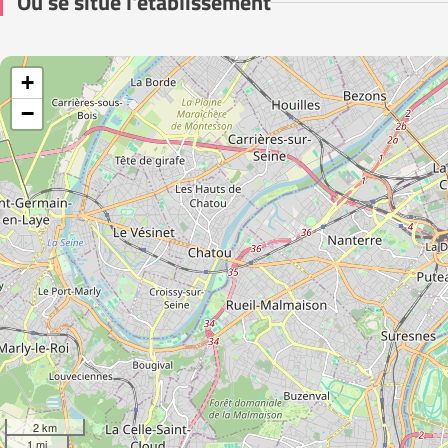
Où se situe l'établissement
+
−
2 km
1 mi