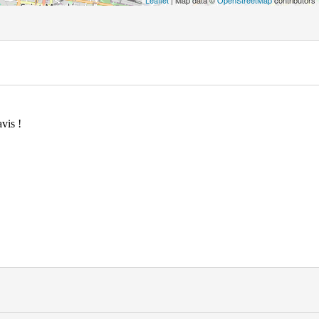
Leaflet
| Map data ©
OpenStreetMap
contributors
vis !