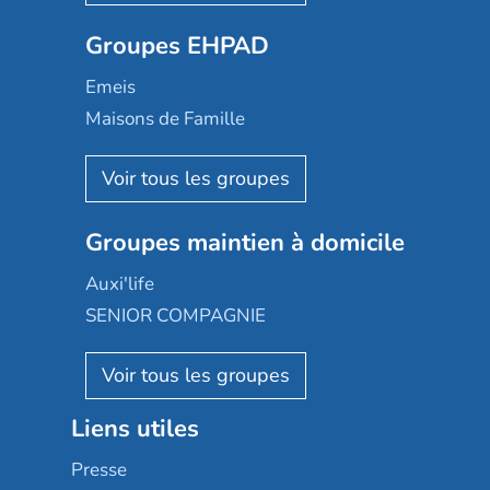
Ovelia
Groupes EHPAD
Mobicap
Domusvi
Emeis
Happy Senior
Maisons de Famille
Espace et vie
Korian
Aquarelia
Emera
Nexity edenea
Colisée
Les jardins d'Arcadie
Groupes maintien à domicile
Groupe SOS
Occitalia
Le Noble Âge
Auxi'life
Appartseniors
Almage
SENIOR COMPAGNIE
Villa beausoleil
Pavonis santé
AGE D'OR Services
Reseda
Résidalya
Stella management
Groupe aplus
Liens utiles
Les villages d'or
Sérénys
Presse