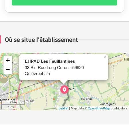
Où se situe l'établissement
×
+
EHPAD Les Feuillantines
33 Bis Rue Long Coron - 59920
−
Quiévrechain
2 km
1 mi
Leaflet
| Map data ©
OpenStreetMap
contributors