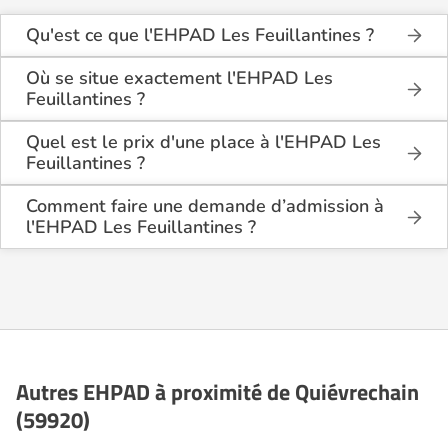
Qu'est ce que l'EHPAD Les Feuillantines ?
L'EHPAD Les Feuillantines est une maison de
retraite médicalisée de type hébergement
Où se situe exactement l'EHPAD Les
permanent, hébergement temporaire , située à
Feuillantines ?
Quiévrechain (59920).
L'EHPAD Les Feuillantines est situé 33 Bis Rue
Long Coron à Quiévrechain (59920), dans le Nord
Quel est le prix d'une place à l'EHPAD Les
(59).
Feuillantines ?
L'EHPAD Les Feuillantines propose des logements
en chambre simple à partir de 2 325€ par mois, et
Comment faire une demande d’admission à
en chambre double à partir de 2 139€ par mois.
l'EHPAD Les Feuillantines ?
La demande s’effectue directement via le formulaire
de contact disponible sur Logement-seniors.com.
Après réception, un conseiller reprend contact pour
présenter en détail les disponibilités, les services,
les coûts et les démarches administratives
nécessaires.
Autres EHPAD à proximité de Quiévrechain
(59920)