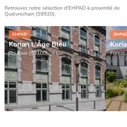
Retrouvez notre sélection d'EHPAD à proximité de
Quiévrechain (59920).
Korian L'Âge Bleu
Kori
Roubaix (59100)
Forest