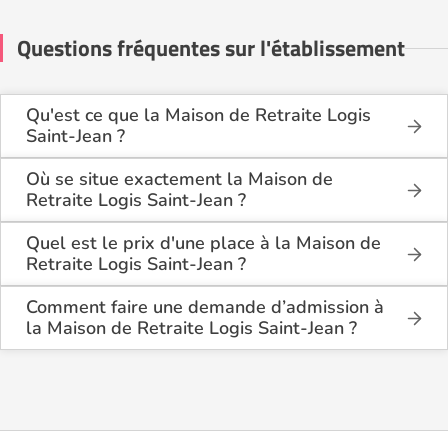
Questions fréquentes sur l'établissement
Qu'est ce que la Maison de Retraite Logis
Saint-Jean ?
La Maison de Retraite Logis Saint-Jean est une
maison de retraite médicalisée de type
Où se situe exactement la Maison de
hébergement permanent , située à Rivière-Salée
Retraite Logis Saint-Jean ?
(97215).
La Maison de Retraite Logis Saint-Jean est située
Rue Nérée Péria à Rivière-Salée (97215),
Quel est le prix d'une place à la Maison de
en Martinique (972).
Retraite Logis Saint-Jean ?
La Maison de Retraite Logis Saint-Jean propose des
logements en chambre simple à partir de 2 387€
Comment faire une demande d’admission à
par mois, et en chambre double à partir de 2 387€
la Maison de Retraite Logis Saint-Jean ?
par mois.
La demande s’effectue directement via le formulaire
de contact disponible sur Logement-seniors.com.
Après réception, un conseiller reprend contact pour
présenter en détail les disponibilités, les services,
les coûts et les démarches administratives