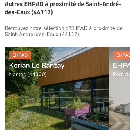
Autres EHPAD à proximité de Saint-André-
des-Eaux (44117)
Retrouvez notre sélection d'EHPAD à proximité de
Saint-André-des-Eaux (44117).
Korian Le Ranzay
EHPA
Nantes (44300)
Pornic