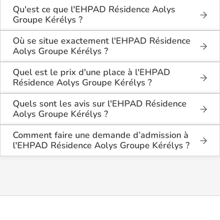
Qu'est ce que l'EHPAD Résidence Aolys
Groupe Kérélys ?
L'EHPAD Résidence Aolys Groupe Kérélys est une
maison de retraite médicalisée de type
Où se situe exactement l'EHPAD Résidence
hébergement permanent, hébergement temporaire ,
Aolys Groupe Kérélys ?
située à Saint-André-des-Eaux (44117).
L'EHPAD Résidence Aolys Groupe Kérélys est situé
2 rue du pré du bourg à Saint-André-des-Eaux
Quel est le prix d'une place à l'EHPAD
(44117), en Loire Atlantique (44).
Résidence Aolys Groupe Kérélys ?
L'EHPAD Résidence Aolys Groupe Kérélys propose
des logements en chambre simple à partir de 1
Quels sont les avis sur l'EHPAD Résidence
891€ par mois.
Aolys Groupe Kérélys ?
Il y a 1 avis déposé(s) sur l'EHPAD Résidence Aolys
Groupe Kérélys : il a reçu la note moyenne de 5/5
Comment faire une demande d’admission à
pour l'ensemble de ses prestations.
l'EHPAD Résidence Aolys Groupe Kérélys ?
La demande s’effectue directement via le formulaire
de contact disponible sur Logement-seniors.com.
Après réception, un conseiller reprend contact pour
présenter en détail les disponibilités, les services,
les coûts et les démarches administratives
nécessaires.