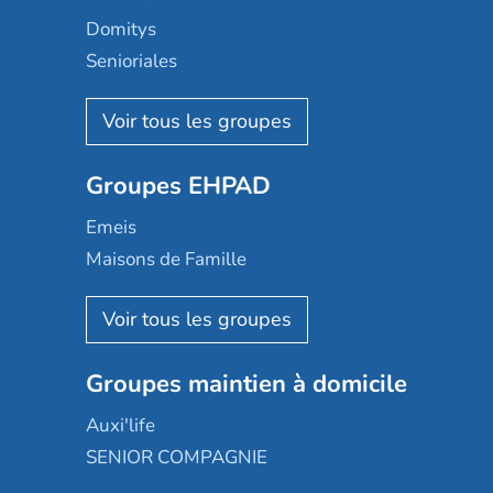
Domitys
Senioriales
Nohée
Les Résidentiels
Ovelia
Groupes EHPAD
Mobicap
Domusvi
Emeis
Happy Senior
Maisons de Famille
Espace et vie
Korian
Aquarelia
Emera
Nexity edenea
Colisée
Les jardins d'Arcadie
Groupes maintien à domicile
Groupe SOS
Occitalia
Le Noble Âge
Auxi'life
Appartseniors
Almage
SENIOR COMPAGNIE
Villa beausoleil
Pavonis santé
AGE D'OR Services