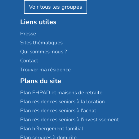
Reseda
Résidalya
Stella management
Groupe aplus
Liens utiles
Les villages d'or
Sérénys
Presse
Résidences services Villa Médicis
Sites thématiques
Qui sommes-nous ?
Contact
Trouver ma résidence
Plans du site
Plan EHPAD et maisons de retraite
Plan résidences seniors à la location
Plan résidences seniors à l'achat
Plan résidences seniors à l'investissement
Plan hébergement familial
Plan services à domicile