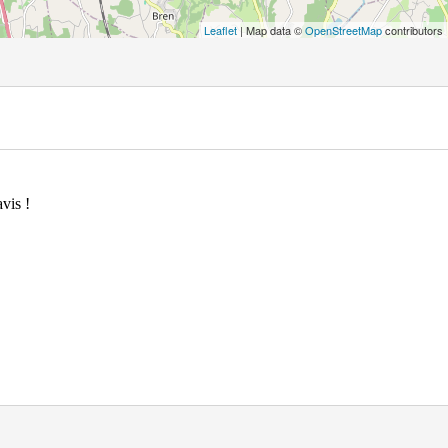
Leaflet
| Map data ©
OpenStreetMap
contributors
vis !