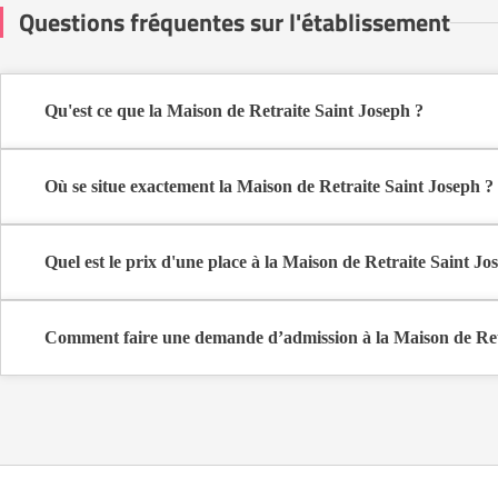
Questions fréquentes sur l'établissement
Qu'est ce que la Maison de Retraite Saint Joseph ?
La Maison de Retraite Saint Joseph est une maison de retraite médic
Où se situe exactement la Maison de Retraite Saint Joseph ?
La Maison de Retraite Saint Joseph est située 8 Place De L'Hôtel D
Quel est le prix d'une place à la Maison de Retraite Saint Jo
La Maison de Retraite Saint Joseph propose des logements en chamb
Comment faire une demande d’admission à la Maison de Ret
La demande s’effectue directement via le formulaire de contact dispo
coûts et les démarches administratives nécessaires.