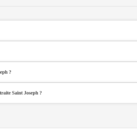
alisée de type hébergement permanent, accueil de jour , située à Saint-
e Ville à Saint-Vallier (26240), dans la Drôme (26).
seph ?
re simple à partir de 1 829€ par mois, et en chambre double à partir d
raite Saint Joseph ?
nible sur Logement-seniors.com. Après réception, un conseiller reprend c