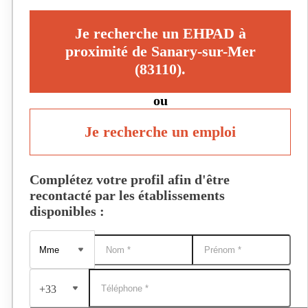
Je recherche un EHPAD à
proximité de Sanary-sur-Mer
(83110).
ou
Je recherche un emploi
Complétez votre profil afin d'être
recontacté par les établissements
disponibles :
+33