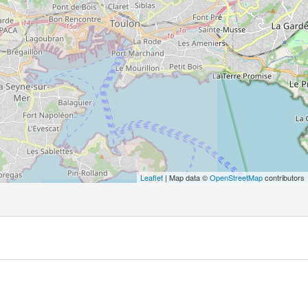
Leaflet
| Map data ©
OpenStreetMap
contributors