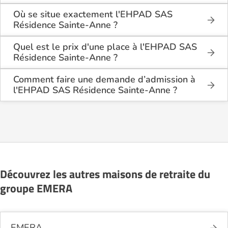
L'EHPAD SAS Résidence Sainte-Anne est une
maison de retraite médicalisée de type
Où se situe exactement l'EHPAD SAS
hébergement permanent , située à Saumur (49400).
Résidence Sainte-Anne ?
L'EHPAD SAS Résidence Sainte-Anne est situé 87,
rue du Pont Fouchard à Saumur (49400), dans
Quel est le prix d'une place à l'EHPAD SAS
le Maine et Loire (49).
Résidence Sainte-Anne ?
L'EHPAD SAS Résidence Sainte-Anne propose des
logements en chambre simple à partir de 2 759€
Comment faire une demande d’admission à
par mois.
l'EHPAD SAS Résidence Sainte-Anne ?
La demande s’effectue directement via le formulaire
de contact disponible sur Logement-seniors.com.
Après réception, un conseiller reprend contact pour
présenter en détail les disponibilités, les services,
les coûts et les démarches administratives
nécessaires.
Découvrez les autres maisons de retraite du
groupe EMERA
EMERA