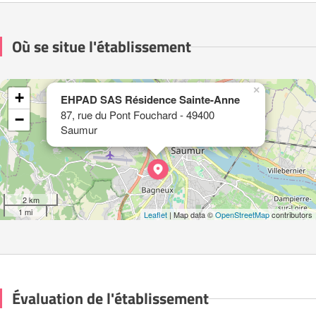
Où se situe l'établissement
×
+
EHPAD SAS Résidence Sainte-Anne
87, rue du Pont Fouchard - 49400
−
Saumur
2 km
1 mi
Leaflet
| Map data ©
OpenStreetMap
contributors
Évaluation de l'établissement