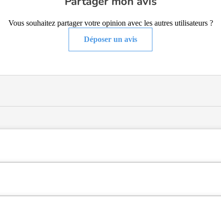
Partager mon avis
Vous souhaitez partager votre opinion avec les autres utilisateurs ?
Déposer un avis
 type hébergement permanent , située à Verdun-sur-le-Doubs (71350).
r-le-Doubs (71350), en Saône et Loire (71).