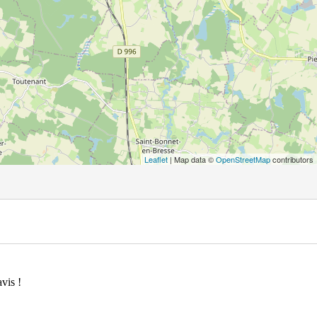
Leaflet
| Map data ©
OpenStreetMap
contributors
vis !