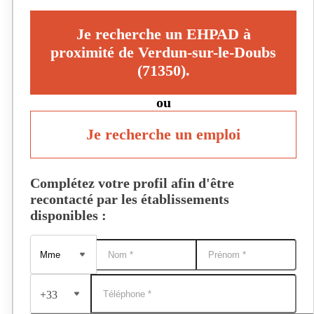
Je recherche un EHPAD à
proximité de Verdun-sur-le-Doubs
(71350).
ou
Je recherche un emploi
Complétez votre profil afin d'être
recontacté par les établissements
disponibles :
+33