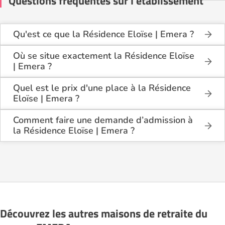
Questions fréquentes sur l'établissement
Qu'est ce que la Résidence Eloïse | Emera ?
La Résidence Eloïse | Emera est une maison de
retraite médicalisée de type hébergement
Où se situe exactement la Résidence Eloïse
permanent, hébergement temporaire, accueil de jour
| Emera ?
, située à Villeurbanne (69100).
La Résidence Eloïse | Emera est située 5 Rue Jean-
Claude Vivant à Villeurbanne (69100), dans
Quel est le prix d'une place à la Résidence
le Rhône (69).
Eloïse | Emera ?
La Résidence Eloïse | Emera propose des
logements en chambre simple à partir de 3 596€
Comment faire une demande d’admission à
par mois, et en chambre double à partir de 2 821€
la Résidence Eloïse | Emera ?
par mois.
La demande s’effectue directement via le formulaire
de contact disponible sur Logement-seniors.com.
Après réception, un conseiller reprend contact pour
présenter en détail les disponibilités, les services,
les coûts et les démarches administratives
nécessaires.
Découvrez les autres maisons de retraite du