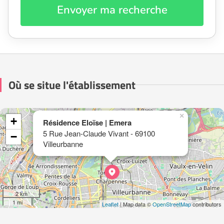
Envoyer ma recherche
Où se situe l'établissement
×
+
Résidence Eloïse | Emera
5 Rue Jean-Claude Vivant - 69100
−
Villeurbanne
2 km
1 mi
Leaflet
| Map data ©
OpenStreetMap
contributors