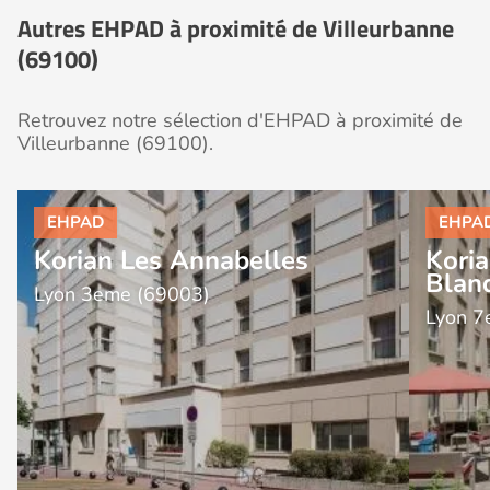
Autres EHPAD à proximité de Villeurbanne
(69100)
Retrouvez notre sélection d'EHPAD à proximité de
Villeurbanne (69100).
Korian Les Annabelles
Koria
Blan
Lyon 3eme (69003)
Lyon 7