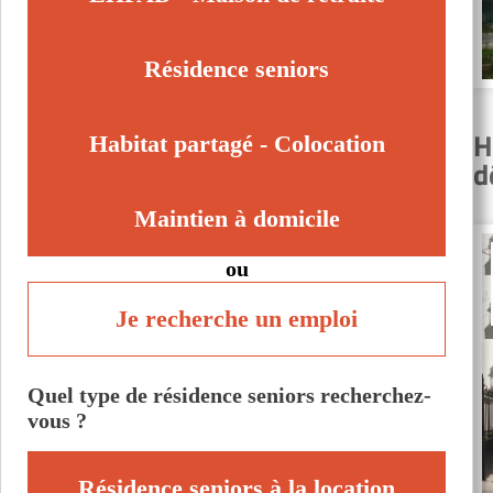
Sceaux (92330)
Suresnes (92150)
Résidence seniors
Sèvres (92310)
Vanves (92170)
H
Habitat partagé - Colocation
d
Maintien à domicile
ou
Je recherche un emploi
Quel type de résidence seniors recherchez-
vous ?
Résidence seniors à la location