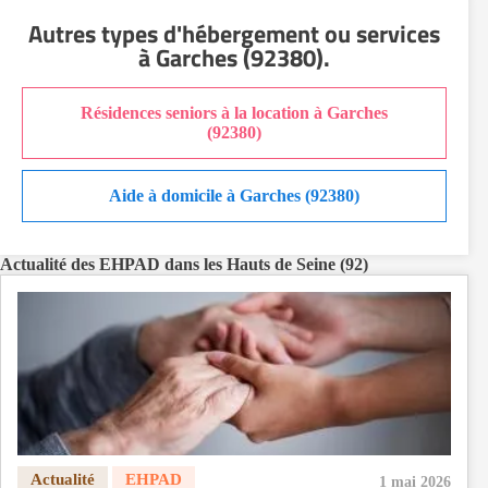
EHPAD Nantes
Autres types d'hébergement ou services
EHPAD Nice
à Garches (92380)
.
EHPAD Paris
EHPAD Royan
Résidences seniors à la location à Garches
EHPAD Saint-Etienne
(92380)
EHPAD Toulouse
EHPAD Tours
Aide à domicile à Garches (92380)
EHPAD Troyes
Recherche par ville
Actualité des EHPAD dans les Hauts de Seine (92)
1 mai 2026