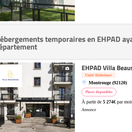
ébergements temporaires en EHPAD ayant
épartement
EHPAD Villa Beau
7
Unité Alzheimer
Montrouge (92120)
Places disponibles
À partir de
5 274€
par moi
Annonce