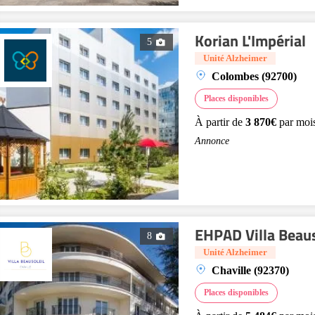
Korian L'Impérial
5
Unité Alzheimer
Colombes (92700)
Places disponibles
À partir de
3 870€
par moi
Annonce
EHPAD Villa Beaus
8
Unité Alzheimer
Chaville (92370)
Places disponibles