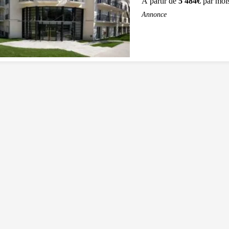
À partir de
5 484€
par moi
Annonce