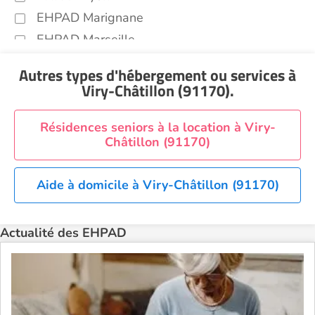
EHPAD Marignane
EHPAD Marseille
EHPAD Montpellier
Autres types d'hébergement ou services
à
EHPAD Nantes
Viry-Châtillon (91170)
.
EHPAD Nice
EHPAD Paris
Résidences seniors à la location à Viry-
Châtillon (91170)
EHPAD Royan
EHPAD Saint-Etienne
Aide à domicile à Viry-Châtillon (91170)
EHPAD Toulouse
EHPAD Tours
Actualité des EHPAD
EHPAD Troyes
Recherche par ville