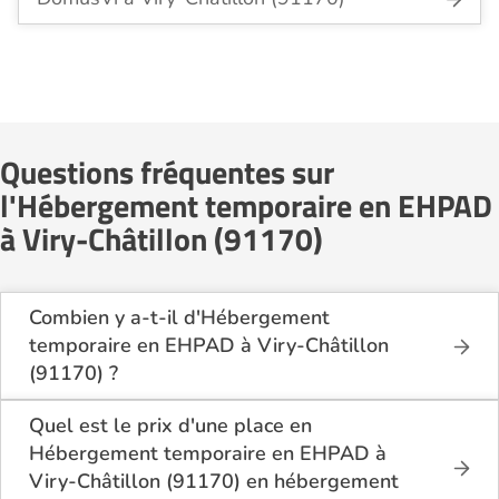
Questions fréquentes sur
l'Hébergement temporaire en EHPAD
à Viry-Châtillon (91170)
Combien y a-t-il d'Hébergement
temporaire en EHPAD à Viry-Châtillon
(91170) ?
Sur le site Logement-seniors.com, on recense
actuellement 4 Hébergement temporaire en EHPAD
Quel est le prix d'une place en
à Viry-Châtillon (91170).
Hébergement temporaire en EHPAD à
Viry-Châtillon (91170) en hébergement