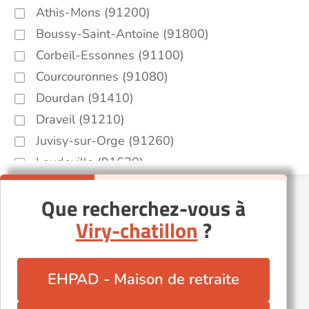
Athis-Mons (91200)
Boussy-Saint-Antoine (91800)
Corbeil-Essonnes (91100)
Courcouronnes (91080)
Dourdan (91410)
Draveil (91210)
Juvisy-sur-Orge (91260)
Leudeville (91630)
Leuville-sur-Orge (91310)
Que recherchez-vous à
Morsang-sur-Orge (91390)
Viry-chatillon
?
Quincy-sous-Sénart (91480)
Saint-Vrain (91770)
Saintry-sur-Seine (91250)
EHPAD - Maison de retraite
Vaugrigneuse (91640)