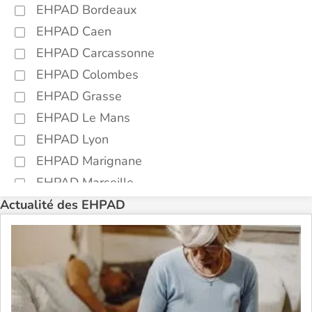
EHPAD Bordeaux
EHPAD Caen
EHPAD Carcassonne
EHPAD Colombes
EHPAD Grasse
EHPAD Le Mans
EHPAD Lyon
EHPAD Marignane
EHPAD Marseille
EHPAD Montpellier
Actualité des EHPAD
EHPAD Nantes
EHPAD Nice
EHPAD Paris
EHPAD Royan