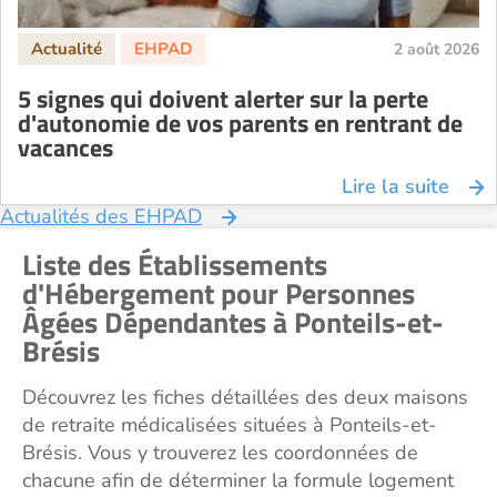
EHPAD Saint-Etienne
EHPAD Toulouse
2 août 2026
EHPAD Tours
5 signes qui doivent alerter sur la perte
EHPAD Troyes
d'autonomie de vos parents en rentrant de
Recherche par ville
vacances
Lire la suite
Actualités des EHPAD
Liste des Établissements
d'Hébergement pour Personnes
Âgées Dépendantes à Ponteils-et-
Brésis
Découvrez les fiches détaillées des deux maisons
de retraite médicalisées situées à Ponteils-et-
Brésis. Vous y trouverez les coordonnées de
chacune afin de déterminer la formule logement