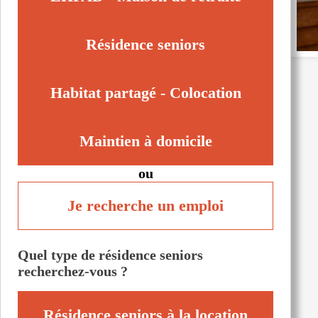
Voiron (38500)
Échirolles (38130)
Résidence seniors
Habitat partagé - Colocation
Maintien à domicile
ou
Je recherche un emploi
Quel type de résidence seniors
recherchez-vous ?
Résidence seniors à la location