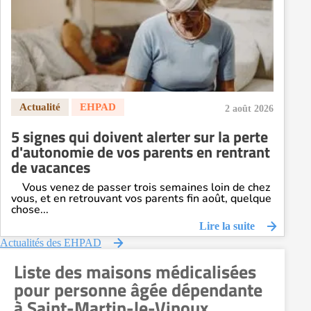
EHPAD Paris
EHPAD Royan
EHPAD Saint-Etienne
EHPAD Toulouse
EHPAD Tours
EHPAD Troyes
2 août 2026
Recherche par ville
5 signes qui doivent alerter sur la perte
d'autonomie de vos parents en rentrant
de vacances
Vous venez de passer trois semaines loin de chez
vous, et en retrouvant vos parents fin août, quelque
chose...
Lire la suite
Actualités des EHPAD
Liste des maisons médicalisées
pour personne âgée dépendante
à Saint-Martin-le-Vinoux