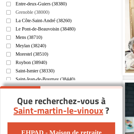
Entre-deux-Guiers (38380)
Grenoble (38000)
La Côte-Saint-André (38260)
Le Pont-de-Beauvoisin (38480)
Mens (38710)
Meylan (38240)
Morestel (38510)
Roybon (38940)
Saint-Ismier (38330)
Saint-Jean-de-Bournay (38440)
Saint-Laurent-du-Pont (38380)
Saint-Martin-d'Hères (38400)
Que recherchez-vous à
Seyssins (38180)
Saint-martin-le-vinoux
?
Tullins (38210)
Vienne (38200)
Vinay (38470)
EHPAD - Maison de retraite