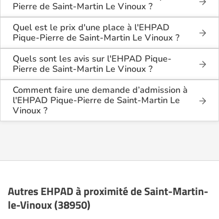
hébergement permanent , située à Saint-Martin-le-
Pierre de Saint-Martin Le Vinoux ?
Vinoux (38950).
L'EHPAD Pique-Pierre de Saint-Martin Le Vinoux
est situé 5 rue Conrad Killian à Saint-Martin-le-
Quel est le prix d'une place à l'EHPAD
Vinoux (38950), en Isère (38).
Pique-Pierre de Saint-Martin Le Vinoux ?
L'EHPAD Pique-Pierre de Saint-Martin Le Vinoux
propose des logements en chambre simple à partir
Quels sont les avis sur l'EHPAD Pique-
de 2 232€ par mois.
Pierre de Saint-Martin Le Vinoux ?
Il y a 1 avis déposé(s) sur l'EHPAD Pique-Pierre de
Saint-Martin Le Vinoux : il a reçu la note moyenne
Comment faire une demande d’admission à
de 5/5 pour l'ensemble de ses prestations.
l'EHPAD Pique-Pierre de Saint-Martin Le
Vinoux ?
La demande s’effectue directement via le formulaire
de contact disponible sur Logement-seniors.com.
Après réception, un conseiller reprend contact pour
présenter en détail les disponibilités, les services,
les coûts et les démarches administratives
nécessaires.
Autres EHPAD à proximité de Saint-Martin-
le-Vinoux (38950)