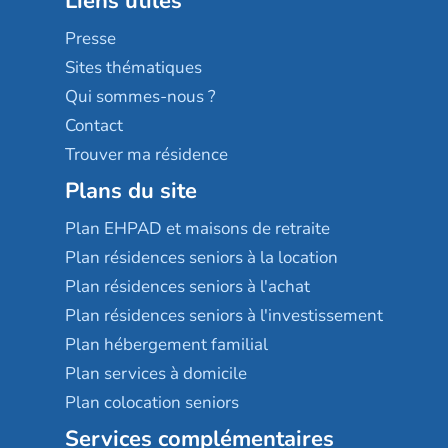
Liens utiles
Les villages d'or
Sérénys
Presse
Résidences services Villa Médicis
Sites thématiques
Qui sommes-nous ?
Contact
Trouver ma résidence
Plans du site
Plan EHPAD et maisons de retraite
Plan résidences seniors à la location
Plan résidences seniors à l'achat
Plan résidences seniors à l'investissement
Plan hébergement familial
Plan services à domicile
Plan colocation seniors
Services complémentaires