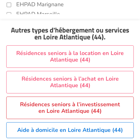
EHPAD Marignane
EHPAD Marseille
EHPAD Montpellier
Autres types d'hébergement ou services
EHPAD Nantes
en Loire Atlantique (44)
.
EHPAD Nice
EHPAD Paris
Résidences seniors à la location en Loire
Atlantique (44)
EHPAD Royan
EHPAD Saint-Etienne
Résidences seniors à l’achat en Loire
EHPAD Toulouse
Atlantique (44)
EHPAD Tours
EHPAD Troyes
Résidences seniors à l’investissement
Recherche par ville
en Loire Atlantique (44)
Aide à domicile en Loire Atlantique (44)