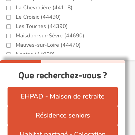
La Chevrolière (44118)
Le Croisic (44490)
Les Touches (44390)
Maisdon-sur-Sèvre (44690)
Mauves-sur-Loire (44470)
Nantes (44000)
Nort-sur-Erdre (44390)
Que recherchez-vous ?
Orvault (44700)
Rezé (44400)
Saint-Nazaire (44600)
EHPAD - Maison de retraite
Saint-Père-en-Retz (44320)
Sucé-sur-Erdre (44240)
Résidence seniors
Thouaré-sur-Loire (44470)
Vieillevigne (44116)
Habitat partagé - Colocation