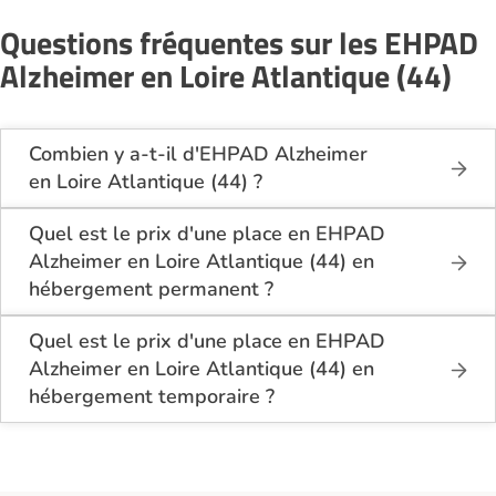
Questions fréquentes sur les EHPAD
Alzheimer en Loire Atlantique (44)
Combien y a-t-il d'EHPAD Alzheimer
en Loire Atlantique (44) ?
Sur le site Logement-seniors.com, on recense
actuellement 12 EHPAD Alzheimer en Loire
Quel est le prix d'une place en EHPAD
Atlantique (44).
Alzheimer en Loire Atlantique (44) en
hébergement permanent ?
En hébergement permanent, le coût d'une chambre
simple en EHPAD Alzheimer en Loire Atlantique
Quel est le prix d'une place en EHPAD
(44) se situe entre 1 650€ et 3 277€ par mois.
Alzheimer en Loire Atlantique (44) en
hébergement temporaire ?
Pour une chambre double, les prix varient de 1
En hébergement temporaire, le tarif minimum en
650€ à 3 060€ par personne et par mois.
EHPAD Alzheimer en Loire Atlantique (44) est de 1
800€ par mois pour une chambre simple.
En moyenne, sur les 7 établissements ayant