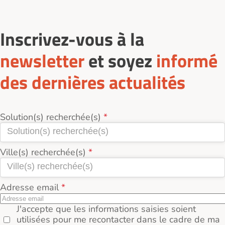
renseigné leurs tarifs hébergement permanent, le
prix d'une place en chambre simple en EHPAD
Alzheimer en Loire Atlantique (44) se situe autour
Inscrivez-vous à la
de 2 474€ par mois, et 2 387€ / pers. par mois pour
une chambre double.
newsletter
et soyez
informé
des dernières actualités
Solution(s) recherchée(s)
Ville(s) recherchée(s)
Adresse email
J'accepte que les informations saisies soient
utilisées pour me recontacter dans le cadre de ma