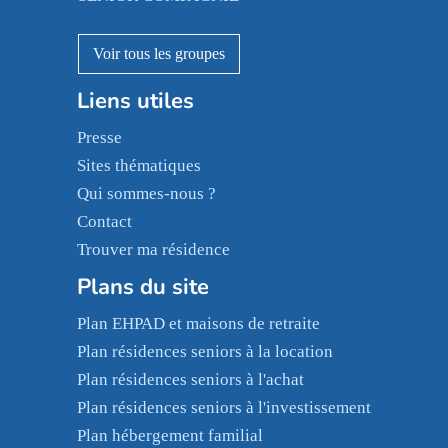
Pavonis santé
AGE D'OR Services
Reseda
Résidalya
Stella management
Groupe aplus
Les villages d'or
Liens utiles
Sérénys
Presse
Résidences services Villa Médicis
Sites thématiques
Qui sommes-nous ?
Contact
Trouver ma résidence
Plans du site
Plan EHPAD et maisons de retraite
Plan résidences seniors à la location
Plan résidences seniors à l'achat
Plan résidences seniors à l'investissement
Plan hébergement familial