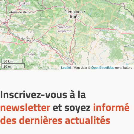
30 km
20 mi
Leaflet
| Map data ©
OpenStreetMap
contributors
Inscrivez-vous à la
newsletter
et soyez
informé
des dernières actualités