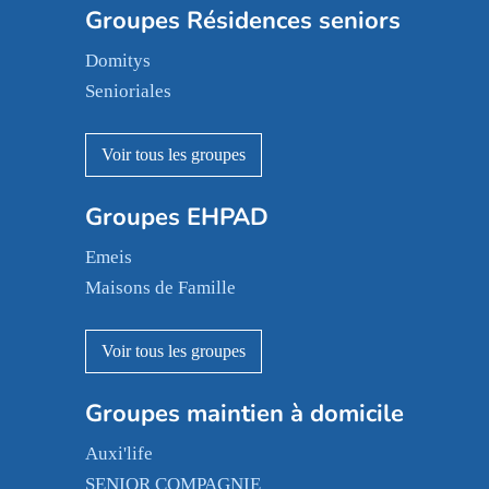
Groupes Résidences seniors
Domitys
Senioriales
Nohée
Les Résidentiels
Ovelia
Groupes EHPAD
Mobicap
Domusvi
Emeis
Happy Senior
Maisons de Famille
Espace et vie
Korian
Aquarelia
Emera
Nexity edenea
Colisée
Les jardins d'Arcadie
Groupes maintien à domicile
Groupe SOS
Occitalia
Le Noble Âge
Auxi'life
Appartseniors
Almage
SENIOR COMPAGNIE
Villa beausoleil