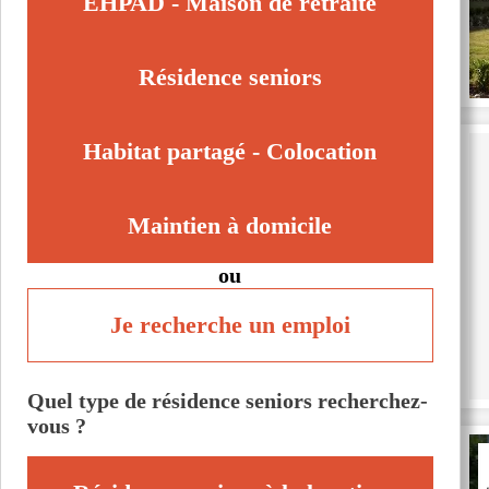
EHPAD - Maison de retraite
Saint-Pol-sur-Ternoise (62130)
Saint-Venant (62350)
Résidence seniors
Vimy (62580)
Voir toutes les villes du département
Habitat partagé - Colocation
Maintien à domicile
ou
Je recherche un emploi
Quel type de résidence seniors recherchez-
vous ?