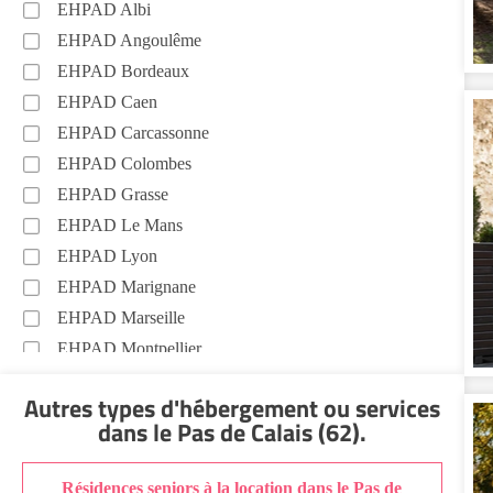
EHPAD Albi
EHPAD Angoulême
EHPAD Bordeaux
EHPAD Caen
EHPAD Carcassonne
EHPAD Colombes
EHPAD Grasse
EHPAD Le Mans
EHPAD Lyon
EHPAD Marignane
EHPAD Marseille
EHPAD Montpellier
EHPAD Nantes
Autres types d'hébergement ou services
EHPAD Nice
dans le Pas de Calais (62)
.
EHPAD Paris
EHPAD Royan
Résidences seniors à la location dans le Pas de