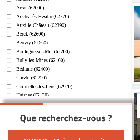
Arras (62000)
Auchy-lès-Hesdin (62770)
Auxi-le-Château (62390)
Berck (62600)
Beuvry (62660)
Boulogne-sur-Mer (62200)
Bully-les-Mines (62160)
Béthune (62400)
Carvin (62220)
Courcelles-lès-Lens (62970)
Haisnes (62138)
Lens (62300)
Liévin (62800)
Que recherchez-vous ?
Marck (62730)
Noyelles-lès-Vermelles (62980)
Saint-Omer (62500)