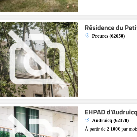
Résidence du Peti
Preures (62650)
EHPAD d'Audruic
Audruicq (62370)
À partir de
2 100€
par moi