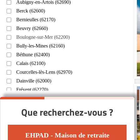
Aubigny-en-Artois (62690)
Berck (62600)
Bernieulles (62170)
Beuvry (62660)
Boulogne-sur-Mer (62200)
Bully-les-Mines (62160)
Béthune (62400)
Calais (62100)
Courcelles-lès-Lens (62970)
Dainville (62000)
Frévent (62270)
Hesdin (62140)
Lens (62300)
Que recherchez-vous ?
Liévin (62800)
Montreuil (62170)
Saint-Martin-Boulogne (62280)
EHPAD - Maison de retraite