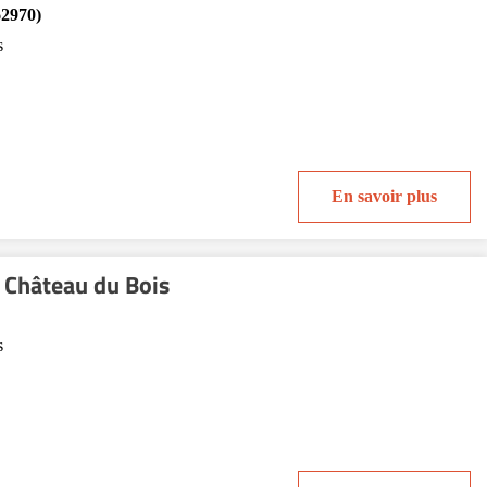
62970)
s
En savoir plus
 Château du Bois
s