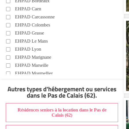
EHPAD Bordeaux
EHPAD Caen
EHPAD Carcassonne
EHPAD Colombes
EHPAD Grasse
EHPAD Le Mans
EHPAD Lyon
EHPAD Marignane
EHPAD Marseille
EHPAD Montpellier
EHPAD Nantes
Autres types d'hébergement ou services
EHPAD Nice
dans le Pas de Calais (62)
.
EHPAD Paris
EHPAD Royan
Résidences seniors à la location dans le Pas de
EHPAD Saint-Etienne
Calais (62)
EHPAD Toulouse