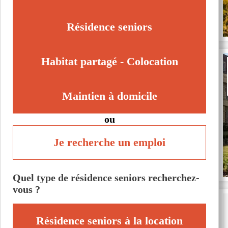
Saint-Omer (62500)
Saint-Pol-sur-Ternoise (62130)
Résidence seniors
Saint-Venant (62350)
Voir toutes les villes du département
Habitat partagé - Colocation
Maintien à domicile
ou
Je recherche un emploi
Quel type de résidence seniors recherchez-
vous ?
Résidence seniors à la location