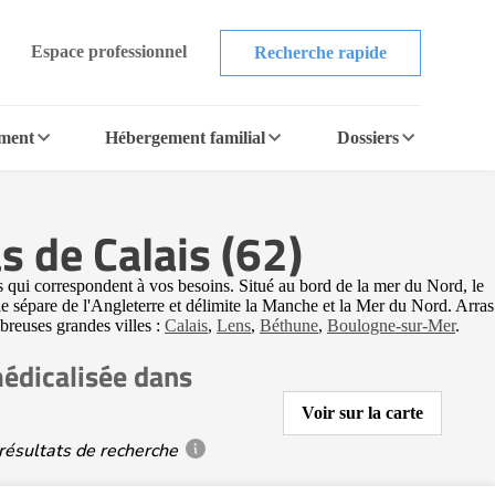
Espace professionnel
Recherche rapide
ement
Hébergement familial
Dossiers
s de Calais (62)
qui correspondent à vos besoins. Situé au bord de la mer du Nord, le
le sépare de l'Angleterre et délimite la Manche et la Mer du Nord. Arras
breuses grandes villes :
Calais
,
Lens
,
Béthune
,
Boulogne-sur-Mer
.
édicalisée dans
Voir sur la carte
résultats de recherche