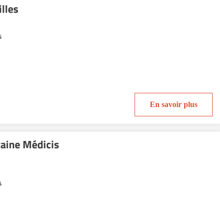
lles
s
En savoir plus
aine Médicis
s